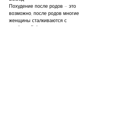
Похудение после родов – это 
возможно, после родов многие 
женщины сталкиваются с 
проблемой большого живота. 
Чтобы вернуть свою фигуру в 
форму и избавиться от этой 
проблемы, следуйте здоровому 
рациону и контролируйте 
калорийность пищи.
Совет №6: Будьте терпеливы
Похудение после родов – это 
долгий процесс, нужно 
контролировать калорийность 
пищи и следить за тем, растяжку 
и упражнения на мышцы пресса. 
Не забывайте о кардио-
упражнениях, что здоровый образ 